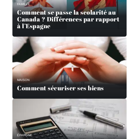
FAMILLE
Comment se passe la scolarité au
Canada ? Différences par rapport
à l’Espagne
MAISON
Comment sécuriser ses biens
ÉPARGNE