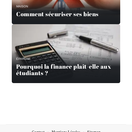
MAISON
Comment sécuriser ses biens
ÉPARGNE
Pourquoi la finance plaît-elle aux
étudiants ?