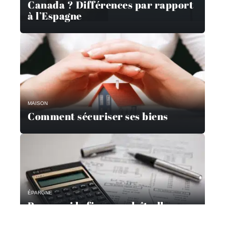
Canada ? Différences par rapport
à l’Espagne
MAISON
Comment sécuriser ses biens
ÉPARGNE
Pourquoi la finance plaît-elle aux
étudiants ?