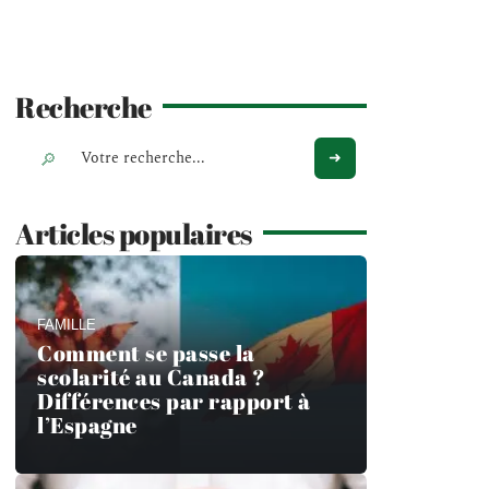
Recherche
Articles populaires
FAMILLE
Comment se passe la
scolarité au Canada ?
Différences par rapport à
l’Espagne