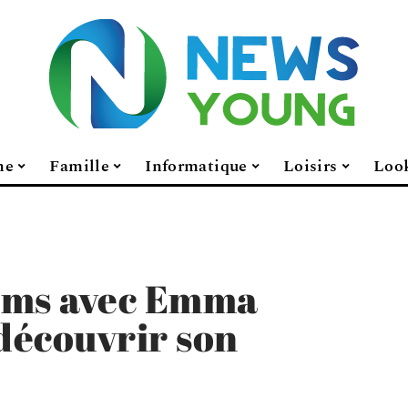
ne
Famille
Informatique
Loisirs
Loo
ilms avec Emma
découvrir son