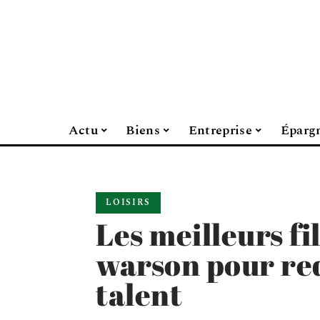
Actu
Biens
Entreprise
Éparg
LOISIRS
Les meilleurs f
warson pour re
talent