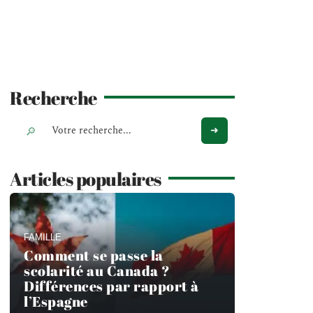
Recherche
Articles populaires
FAMILLE
Comment se passe la
scolarité au Canada ?
Différences par rapport à
l’Espagne