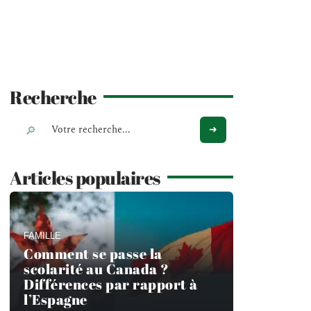
Recherche
Articles populaires
FAMILLE
Comment se passe la
scolarité au Canada ?
Différences par rapport à
l’Espagne