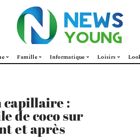
ne
Famille
Informatique
Loisirs
Loo
capillaire :
ile de coco sur
nt et après