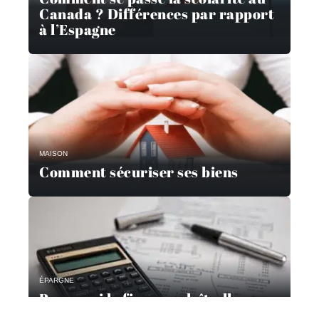
Canada ? Différences par rapport
à l’Espagne
MAISON
Comment sécuriser ses biens
ÉPARGNE
Pourquoi la finance plaît-elle aux
étudiants ?