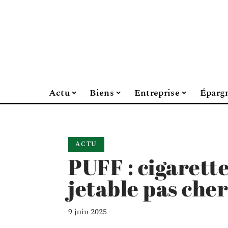
Actu
Biens
Entreprise
Éparg
ACTU
PUFF : cigarett
jetable pas cher
9 juin 2025