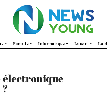
ne
Famille
Informatique
Loisirs
Loo
e électronique
 ?